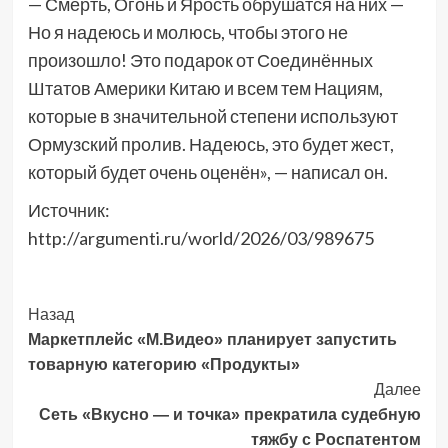
— Смерть, Огонь и Ярость обрушатся на них —
Но я надеюсь и молюсь, чтобы этого не
произошло! Это подарок от Соединённых
Штатов Америки Китаю и всем тем Нациям,
которые в значительной степени используют
Ормузский пролив. Надеюсь, это будет жест,
который будет очень оценён», — написал он.
Источник:
http://argumenti.ru/world/2026/03/989675
Post
Назад
Маркетплейс «М.Видео» планирует запустить
Navigation
товарную категорию «Продукты»
Далее
Сеть «Вкусно — и точка» прекратила судебную
тяжбу с Роспатентом