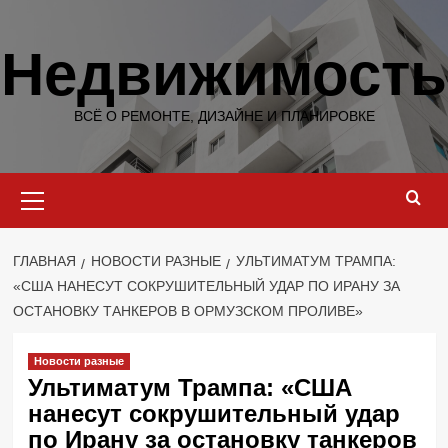
Перейти
к
Недвижимость
содержимому
ВСЁ О РЕМОНТЕ, ДИЗАЙНЕ И ПЛАНИРОВКЕ
Основное
меню
ГЛАВНАЯ
НОВОСТИ РАЗНЫЕ
УЛЬТИМАТУМ ТРАМПА:
«США НАНЕСУТ СОКРУШИТЕЛЬНЫЙ УДАР ПО ИРАНУ ЗА
ОСТАНОВКУ ТАНКЕРОВ В ОРМУЗСКОМ ПРОЛИВЕ»
Новости разные
Ультиматум Трампа: «США
нанесут сокрушительный удар
по Ирану за остановку танкеров